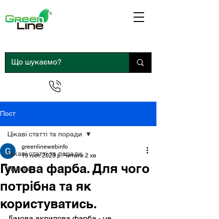
0 800 300 290
Пост
Цікаві статті та поради
greenlinewebinfo
Цікаві статті та поради
19 лют. 2023 р.
Читати 2 хв
Гумова фарба. Для чого
Новини
потрібна та як
користуватись.
Гумова акрилова фарба - це 