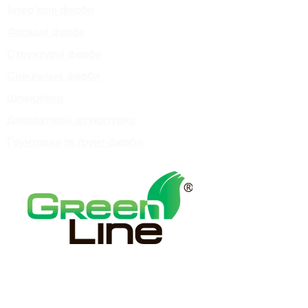
Інтер’єрні фарби
Фасадні фарби
Структурні фарби
Спеціальні фарби
Шпаклівки
Декоративні штукатурки
Ґрунтовки та ґрунт-фарби
Телефон