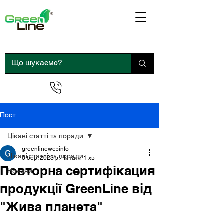
0 800 300 290
Пост
Цікаві статті та поради
greenlinewebinfo
Цікаві статті та поради
6 бер. 2023 р.
Читати 1 хв
Повторна сертифікация
Новини
продукції GreenLine від
"Жива планета"