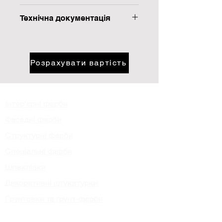
Атмосферостійка
Технічна документація
Стійка до ультрафіолету
Висока покривна здатність
Технічний опис
Захист фасаду не менше 5 років
Висновок ДСЕЕ
Протокол радіологічної
Розрахувати вартість
лабораторії
Екологічний сертифікат
Інтер’єрні фарби
Фасадні фарби
Структурні фарби
Спеціальні фарби
Шпаклівки
Декоративні штукатурки
Ґрунтовки та ґрунт-фарби