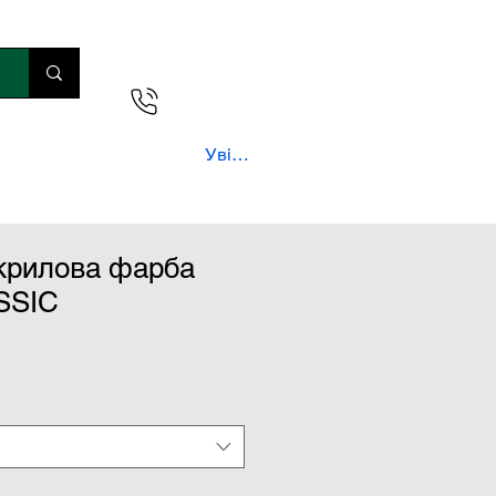
0 800 300 290
лояльності
Увійти
крилова фарба
SSIC