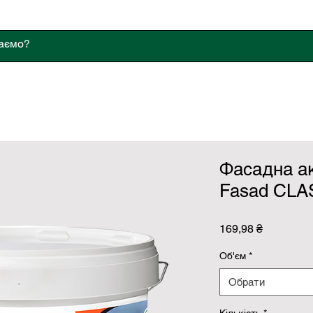
укція
Сервіс
Відгуки
Контакти
Програма 
Фасадна а
Fasad CLA
Ціна
169,98 ₴
Об'єм
*
Обрати
Кількість
*