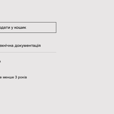
одати у кошик
ехнічна документація
а
е менше 3 років