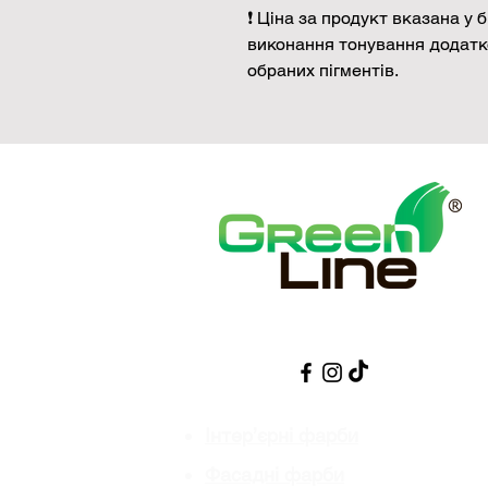
❗ Ціна за продукт вказана у б
виконання тонування додатк
обраних пігментів.
Інтер’єрні фарби
Фасадні фарби