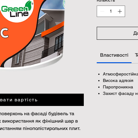
Д
Властивості
Т
Атмосферостійк
Висока адгезія
Паропроникна
Захист фасаду н
вати вартість
поверхонь на фасаді будівель та
ж використання як фінішний шар в
ристанням пінополістирольних плит.