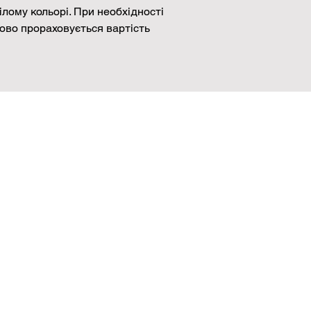
ілому кольорі. При необхідності
ово прораховується вартість
Телефон
Email
0 800 300 290
greenlineweb.info@gmail.com
П